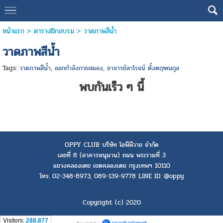
หน้าแรก
> ตารางฝึกอบรม >
วาดภาพสีน้ำ
วาดภาพสีน้ำ
Tags:
วาดภาพสีน้ำ
,
ออกกำลังกายสมอง
,
อาจารย์สาโรจน์ ตั้งตฤษณกุล
พบกันเร็ว ๆ นี้
OPPY CLUB บริษัท โอพีพีวาย จำกัด
เลขที่ 8 (อาคารหนุมาน) ถนน พระรามที่ 3
แขวงคลองเตย เขตคลองเตย กรุงเทพฯ 10110
โทร. 02-348-8973, 089-139-9778 LINE ID: @oppy
Copyright (c) 2020
Visitors:
288,877