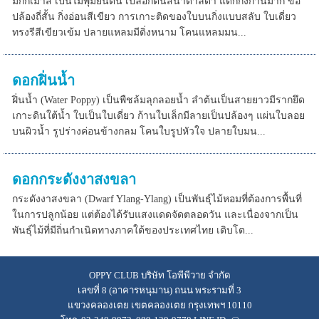
มิกกี้เมาส์ เป็นไม้พุ่มยืนต้น เปลือกต้นสีน้ำตาลดำ แตกกิ่งก้านมาก ข้อ
ปล้องถี่สั้น กิ่งอ่อนสีเขียว การเกาะติดของใบบนกิ่งแบบสลับ ใบเดี่ยว
ทรงรีสีเขียวเข้ม ปลายแหลมมีติ่งหนาม โคนแหลมมน...
ดอกฝิ่นน้ำ
ฝิ่นน้ำ (Water Poppy) เป็นพืชล้มลุกลอยน้ำ ลำต้นเป็นสายยาวมีรากยึด
เกาะดินใต้น้ำ ใบเป็นใบเดี่ยว ก้านใบเล็กมีลายเป็นปล้องๆ แผ่นใบลอย
บนผิวน้ำ รูปร่างค่อนข้างกลม โคนใบรูปหัวใจ ปลายใบมน...
ดอกกระดังงาสงขลา
กระดังงาสงขลา (Dwarf Ylang-Ylang) เป็นพันธุ์ไม้หอมที่ต้องการพื้นที่
ในการปลูกน้อย แต่ต้องได้รับแสงแดดจัดตลอดวัน และเนื่องจากเป็น
พันธุ์ไม้ที่มีถิ่นกำเนิดทางภาคใต้ของประเทศไทย เติบโต...
OPPY CLUB บริษัท โอพีพีวาย จำกัด
เลขที่ 8 (อาคารหนุมาน) ถนน พระรามที่ 3
แขวงคลองเตย เขตคลองเตย กรุงเทพฯ 10110