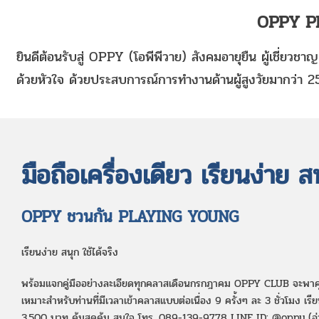
OPPY Pl
ยินดีต้อนรับสู่ OPPY (โอพีพีวาย) สังคมอายุยืน
ผู้เชี่ยวชา
ด้วยหัวใจ ด้วยประสบการณ์การทำงานด้านผู้สูงวัยมากว่า 2
มือถือเครื่องเดียว เรียนง่าย ส
OPPY ชวนกัน PLAYING YOUNG
เรียนง่าย สนุก ใช้ได้จริง
พร้อมแจกคู่มืออย่างละเอียดทุกคลาสเดือนกรกฎาคม OPPY CLUB จะพาคุณเร
เหมาะสำหรับท่านที่มีเวลาเข้าคลาสแบบต่อเนื่อง 9 ครั้งๆ ละ 3 ชั่วโมง เ
3,500 บาท คุ้มสุดคุ้ม สนใจ โทร. 089-139-9778 LINE ID: @oppy (อ่านรา