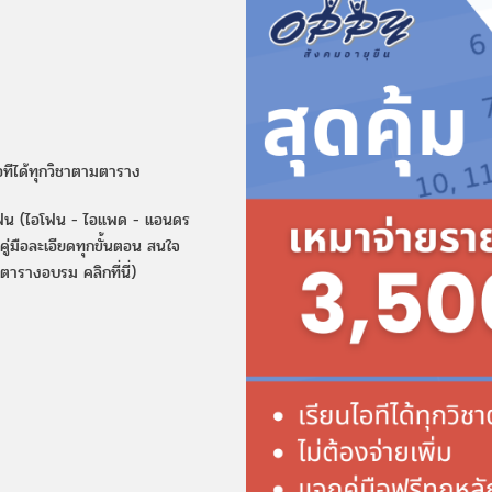
อทีได้ทุกวิชาตามตาราง
ทโฟน (ไอโฟน - ไอแพด - แอนดร
ก คู่มือละเอียดทุกขั้นตอน สนใจ
ารางอบรม คลิกที่นี่)