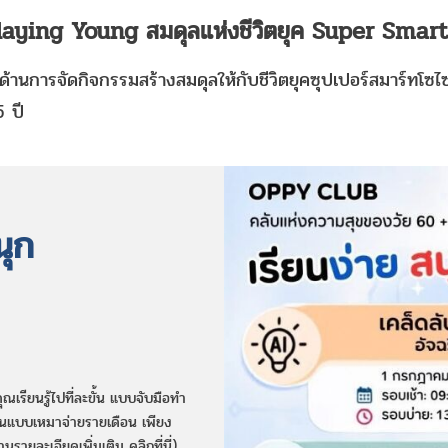
aying Young สมดุลแห่งชีวิตยุค
Super Smart
ญด้านการ
จัดกิจกรรมสร้างสมดุลให้กับชีวิตยุค
ซุปเปอร์สมาร์ทโซไซ
5 ปี
นุก
ียนรู้ไปที่ละขั้น แบบจับมือทำ
รียนแบบเหมาจ่ายรายเดือน เพียง
ยละเอียดเพิ่มเติม คลิกที่นี่)