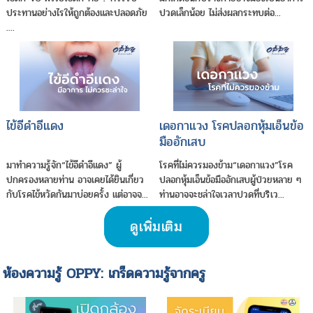
ประทานอย่างไรให้ถูกต้องและปลอดภัย
ปวดเล็กน้อย ไม่ส่งผลกระทบต่อ...
....
ไข้อีดำอีแดง
เดอกาแวง โรคปลอกหุ้มเอ็นข้อ
มืออักเสบ
มาทำความรู้จัก“ไข้อีดำอีแดง” ผู้
โรคที่ไม่ควรมองข้าม“เดอกาแวง”โรค
ปกครองหลายท่าน อาจเคยได้ยินเกี่ยว
ปลอกหุ้มเอ็นข้อมืออักเสบผู้ป่วยหลาย ๆ
กับโรคไข้หวัดกันมาบ่อยครั้ง แต่อาจจ...
ท่านอาจจะชล่าใจเวลาปวดที่บริเว...
ดูเพิ่มเติม
ห้องความรู้ OPPY: เกร็ดความรู้จากครู