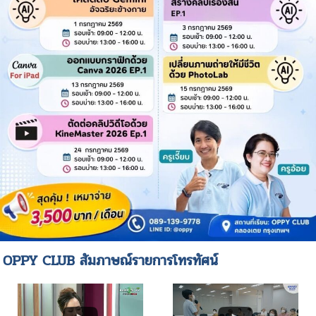
OPPY CLUB สัมภาษณ์รายการโทรทัศน์