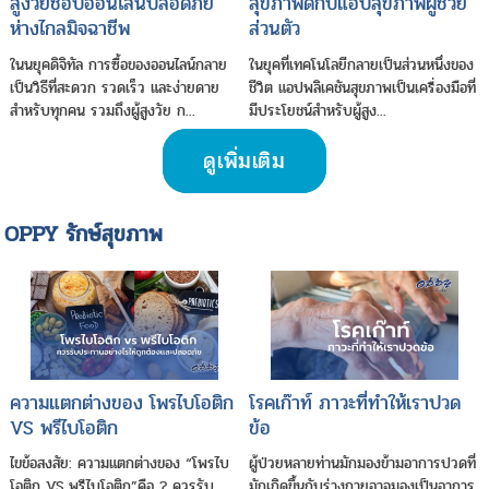
สูงวัยช้อปออนไลน์ปลอดภัย
สุขภาพดีกับแอปสุขภาพผู้ช่วย
ห่างไกลมิจฉาชีพ
ส่วนตัว
ในนยุคดิจิทัล การซื้อของออนไลน์กลาย
ในยุคที่เทคโนโลยีกลายเป็นส่วนหนึ่งของ
เป็นวิธีที่สะดวก รวดเร็ว และง่ายดาย
ชีวิต แอปพลิเคชันสุขภาพเป็นเครื่องมือที่
สำหรับทุกคน รวมถึงผู้สูงวัย ก...
มีประโยชน์สำหรับผู้สูง...
ดูเพิ่มเติม
OPPY รักษ์สุขภาพ
ความแตกต่างของ โพรไบโอติก
โรคเก๊าท์ ภาวะที่ทำให้เราปวด
VS พรีไบโอติก
ข้อ
ไขข้อสงสัย: ความแตกต่างของ “โพรไบ
ผู้ป่วยหลายท่านมักมองข้ามอาการปวดที่
โอติก VS พรีไบโอติก”คือ ? ควรรับ
มักเกิดขึ้นกับร่างกายอาจมองเป็นอาการ