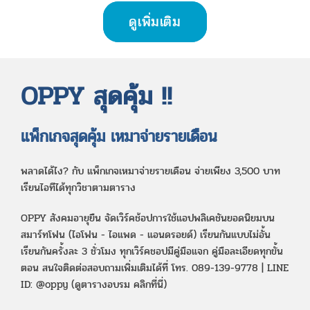
ดูเพิ่มเติม
OPPY สุดคุ้ม !!
แพ็กเกจสุดคุ้ม เหมาจ่ายรายเดือน
พลาดได้ไง? กับ แพ็กเกจเหมาจ่ายรายเดือน จ่ายเพียง 3,500 บาท
เรียนไอทีได้ทุกวิชาตามตาราง
OPPY สังคมอายุยืน จัดเวิร์คช้อปการใช้แอปพลิเคชันยอดนิยมบน
สมาร์ทโฟน (ไอโฟน - ไอแพด - แอนดรอยด์) เรียนกันแบบไม่อั้น
เรียนกันครั้งละ 3 ชั่วโมง ทุกเวิร์คชอปมีคู่มือแจก คู่มือละเอียดทุกขั้น
ตอน สนใจติดต่อสอบถามเพิ่มเติมได้ที่ โทร. 089-139-9778 | LINE
ID: @oppy (ดูตารางอบรม คลิกที่นี่)