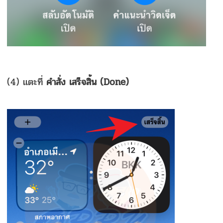
(4) แตะที่
คำสั่ง เสร็จสิ้น (Done)