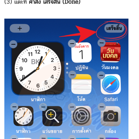
(3) แตะที่
คำสั่ง เสร็จสิ้น (Done)