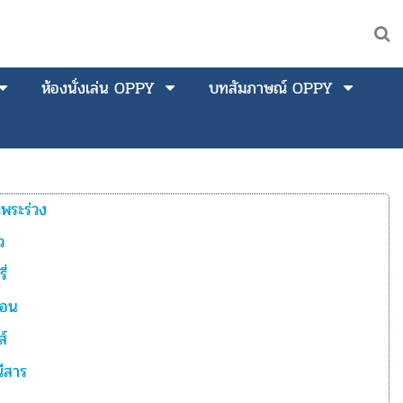
ห้องนั่งเล่น OPPY
บทสัมภาษณ์ OPPY
พระร่วง
ว
ี่
ซอน
ส์
ีสาร