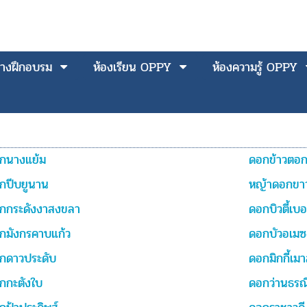
างฝึกอบรม
ห้องเรียน OPPY
ห้องความรู้ OPPY
กนางแย้ม
ดอกข้าวตอก
กปีบยูนาน
หญ้าดอกขา
กกระดังงาสงขลา
ดอกบิวตี้เบอร
กมังกรคาบแก้ว
ดอกบัวอเม
กดาวประดับ
ดอกมิกกี้เมา
กกะตังใบ
ดอกว่านธรณ