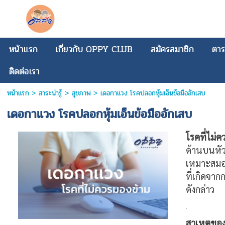
หน้าแรก
เกี่ยวกับ OPPY CLUB
สมัครสมาชิก
ตาร
ติดต่อเรา
หน้าแรก
>
สาระน่ารู้
>
สุขภาพ
>
เดอกาแวง โรคปลอกหุ้มเอ็นข้อมืออักเสบ
เดอกาแวง โรคปลอกหุ้มเอ็นข้อมืออักเสบ
โรคที่ไม่
ด้านบนหัวแ
เหมาะสมอา
ที่เกิดจา
ดังกล่าว
.
สาเหตุขอ