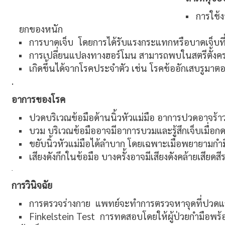
การใช้ง
ยกของหนัก
การบาดเจ็บ โดยการได้รับแรงกระแทกหรือบาดเจ็บที่
การเปลี่ยนแปลงทางฮอร์โมน สามารถพบในสตรีตั้งคร
เกิดขึ้นได้จากโรคประจำตัว เช่น โรคข้ออักเสบรูมาต
.
อาการของโรค
ปวดบริเวณข้อมือด้านนิ้วหัวแม่มือ อาการปวดอาจร้า
บวม บริเวณข้อมืออาจมีอาการบวมและรู้สึกเจ็บเมื่อก
ขยับนิ้วหัวแม่มือได้ลำบาก โดยเฉพาะเมื่อพยายามกำม
เสียงดังกึกในข้อมือ บางครั้งอาจมีเสียงดังคล้ายเสียด
.
การวินิจฉัย
การตรวจร่างกาย แพทย์จะทำการตรวจหาจุดที่ปวดแ
Finkelstein Test การทดสอบโดยให้ผู้ป่วยกำมือพร้