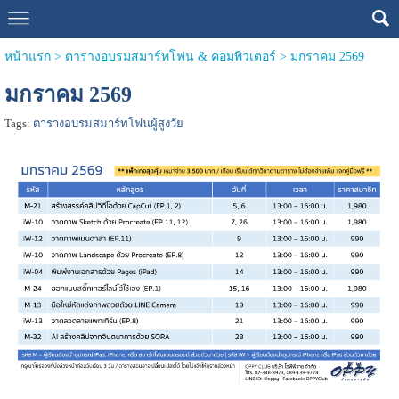
หน้าแรก
> ตารางอบรมสมาร์ทโฟน & คอมพิวเตอร์ >
มกราคม 2569
มกราคม 2569
Tags:
ตารางอบรมสมาร์ทโฟนผู้สูงวัย