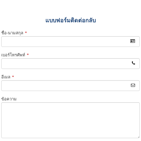
แบบฟอร์มติดต่อกลับ
ชื่อ-นามสกุล
*
เบอร์โทรศัพท์
*
อีเมล
*
ข้อความ