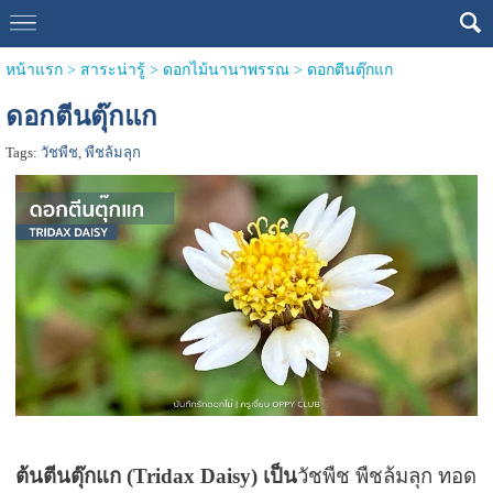
หน้าแรก
>
สาระน่ารู้
>
ดอกไม้นานาพรรณ
>
ดอกตีนตุ๊กแก
ดอกตีนตุ๊กแก
Tags:
วัชพืช
,
พืชล้มลุก
ต้นตีนตุ๊กแก (Tridax Daisy) เป็น
วัชพืช พืชล้มลุก ทอด